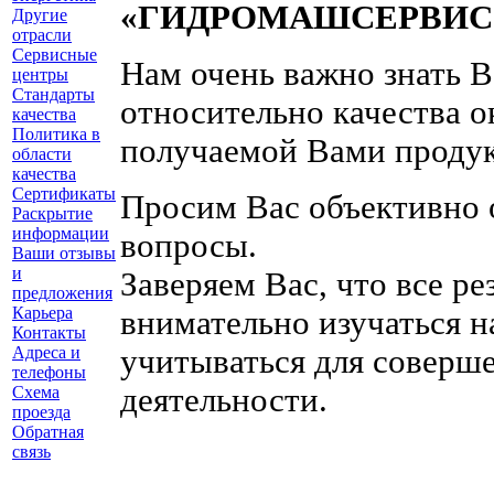
«ГИДРОМАШСЕРВИС
Другие
отрасли
Сервисные
Нам очень важно знать 
центры
Стандарты
относительно качества о
качества
Политика в
получаемой Вами проду
области
качества
Сертификаты
Просим Вас объективно 
Раскрытие
информации
вопросы.
Ваши отзывы
и
Заверяем Вас, что все р
предложения
Карьера
внимательно изучаться 
Контакты
учитываться для соверш
Адреса и
телефоны
деятельности.
Схема
проезда
Обратная
связь