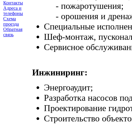
Контакты
- пожаротушения;
Адреса и
телефоны
- орошения и дрена
Схема
Специальные исполнен
проезда
Обратная
Шеф-монтаж, пусконал
связь
Сервисное обслуживан
Инжиниринг:
Энергоаудит;
Разработка насосов по
Проектирование гидро
Строительство объекто