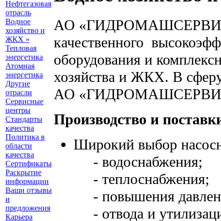
Нефтегазовая
отрасль
АО «ГИДРОМАШСЕРВИС» 
Водное
хозяйство и
качественного высокоэфф
ЖКХ »
Тепловая
оборудования и комплекс
энергетика
Атомная
хозяйства и ЖКХ. В сфер
энергетика
Другие
АО «ГИДРОМАШСЕРВИС»
отрасли
Сервисные
центры
Производство и поставки
Стандарты
качества
Политика в
Широкий выбор насосн
области
качества
- водоснабжения;
Сертификаты
Раскрытие
- теплоснабжения;
информации
Ваши отзывы
- повышения давлени
и
предложения
- отвода и утилизаци
Карьера