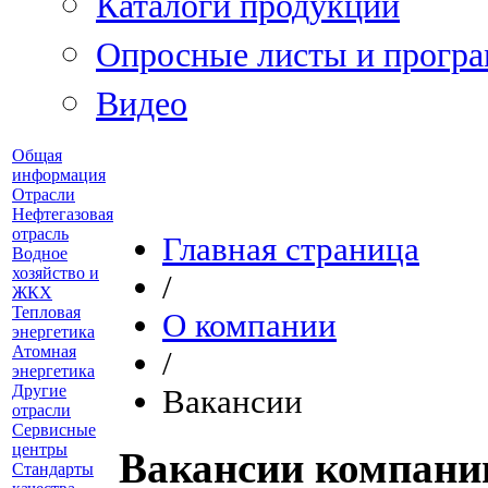
Каталоги продукции
Опросные листы и програ
Видео
Общая
информация
Отрасли
Нефтегазовая
отрасль
Главная страница
Водное
хозяйство и
/
ЖКХ
Тепловая
О компании
энергетика
Атомная
/
энергетика
Другие
Вакансии
отрасли
Сервисные
центры
Вакансии компани
Стандарты