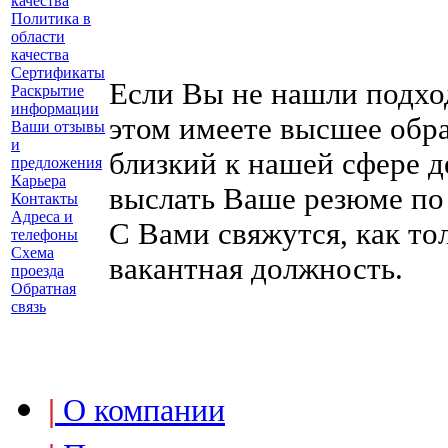
качества
Политика в
области
качества
Сертификаты
Если Вы не нашли подх
Раскрытие
информации
этом имеете высшее обр
Ваши отзывы
и
близкий к нашей сфере д
предложения
Карьера
выслать Ваше резюме по
Контакты
Адреса и
С Вами свяжутся, как то
телефоны
Схема
вакантная должность.
проезда
Обратная
связь
|
О компании