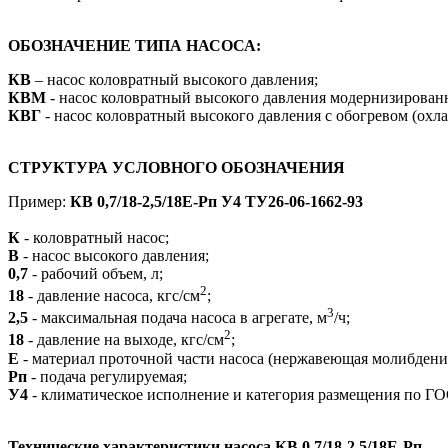
ОБОЗНАЧЕНИЕ ТИПА НАСОСА:
КВ
– насос коловратный высокого давления;
КВМ
- насос коловратный высокого давления модернизирован
КВГ
- насос коловратный высокого давления с обогревом (охл
СТРУКТУРА УСЛОВНОГО ОБОЗНАЧЕНИЯ
Пример:
КВ 0,7/18-2,5/18Е-Рп У4 ТУ26-06-1662-93
К
- коловратный насос;
В
- насос высокого давления;
0,7
- рабочий объем, л;
2
18
- давление насоса, кгс/см
;
3
2,5
- максимальная подача насоса в агрегате, м
/ч;
2
18
- давление на выходе, кгс/см
;
Е
- материал проточной части насоса (нержавеющая молибденис
Рп
- подача регулируемая;
У4
- климатическое исполнение и категория размещения по ГО
Технические характеристики насоса
КВ 0,7/18-2,5/18Е-Рп