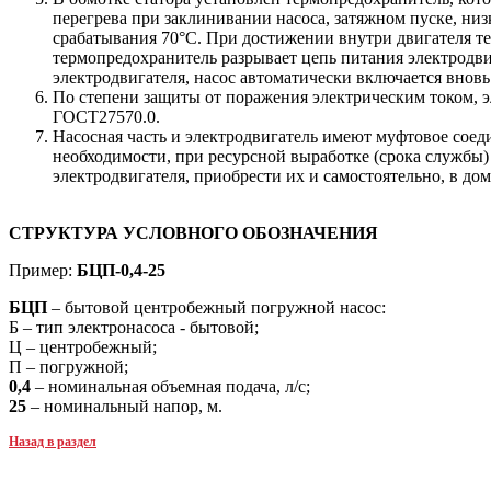
перегрева при заклинивании насоса, затяжном пуске, низк
срабатывания 70°С. При достижении внутри двигателя т
термопредохранитель разрывает цепь питания электродви
электродвигателя, насос автоматически включается вновь
По степени защиты от поражения электрическим током, э
ГОСТ27570.0.
Насосная часть и электродвигатель имеют муфтовое соеди
необходимости, при ресурсной выработке (срока службы)
электродвигателя, приобрести их и самостоятельно, в до
СТРУКТУРА УСЛОВНОГО ОБОЗНАЧЕНИЯ
Пример:
БЦП-0,4-25
БЦП
– бытовой центробежный погружной насос:
Б – тип электронасоса - бытовой;
Ц – центробежный;
П – погружной;
0,4
– номинальная объемная подача, л/с;
25
– номинальный напор, м.
Назад в раздел