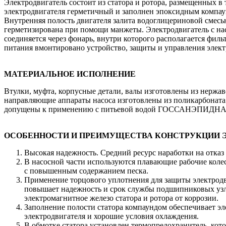
Электродвигатель состоит из статора и ротора, размещенных в 
электродвигателя герметичный и заполнен эпоксидным компау
Внутренняя полость двигателя залита водоглицериновой смесь
герметизирована при помощи манжеты. Электродвигатель с на
соединяется через фонарь, внутри которого располагается филь
питания вмонтировано устройство, защиты и управления элект
МАТЕРИАЛЬНОЕ ИСПОЛНЕНИЕ
Втулки, муфта, корпусные детали, валы изготовлены из нержав
направляющие аппараты насоса изготовлены из поликарбоната
допущены к применению с питьевой водой ГОССАНЭПИД
ОСОБЕННОСТИ И ПРЕИМУЩЕСТВА КОНСТРУКЦИИ 
Высокая надежность. Средний ресурс наработки на отказ 
В насосной части используются плавающие рабочие колес
с повышенным содержанием песка.
Применение торцового уплотнения для защиты электродв
повышает надежность и срок службы подшипниковых узл
электромагнитное железо статора и ротора от коррозии.
Заполнение полости статора компаундом обеспечивает э
электродвигателя и хорошие условия охлаждения.
В обмотке статора установлен термопредохранитель, кот