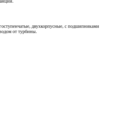
танций.
огоступенчатые, двухкорпусные, с подшипниками
водом от турбины.